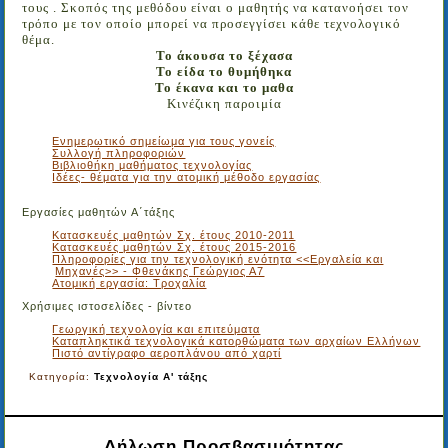
τους . Σκοπός της μεθόδου είναι ο μαθητής να κατανοήσει τον
τρόπο με τον οποίο μπορεί να προσεγγίσει κάθε τεχνολογικό
θέμα.
Το άκουσα το ξέχασα
Το είδα το θυμήθηκα
Το έκανα και το μαθα
Κινέζικη παροιμία
Ενημερωτικό σημείωμα για τους γονείς
Συλλογή πληροφοριών
Βιβλιοθήκη μαθήματος τεχνολογίας
Ιδέες- θέματα για την ατομική μέθοδο εργασίας
Εργασίες μαθητών Α΄τάξης
Κατασκευές μαθητών Σχ. έτους 2010-2011
Κατασκευές μαθητών Σχ. έτους 2015-2016
Πληροφορίες για την τεχνολογική ενότητα <<Εργαλεία και
Μηχανές>> - Φθενάκης Γεώργιος Α7
Ατομική εργασία: Τροχαλία
Χρήσιμες ιστοσελίδες - βίντεο
Γεωργική τεχνολογία και επιτεύματα
Καταπληκτικά τεχνολογικά κατορθώματα των αρχαίων Ελλήνων
Πιστό αντίγραφο αεροπλάνου από χαρτί
Κατηγορία:
Τεχνολογία Α' τάξης
Δήλωση Προσβασιμότητας