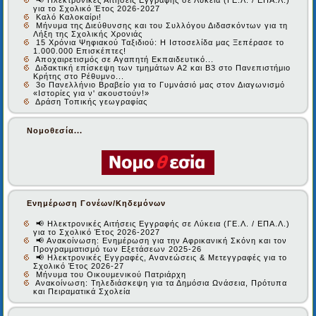
📢 Ηλεκτρονικές Αιτήσεις Εγγραφής σε Λύκεια (ΓΕ.Λ. / ΕΠΑ.Λ.)
για το Σχολικό Έτος 2026-2027
Καλό Καλοκαίρι!
Μήνυμα της Διεύθυνσης και του Συλλόγου Διδασκόντων για τη
Λήξη της Σχολικής Χρονιάς
15 Χρόνια Ψηφιακού Ταξιδιού: Η Ιστοσελίδα μας Ξεπέρασε το
1.000.000 Επισκέπτες!
Αποχαιρετισμός σε Αγαπητή Εκπαιδευτικό...
Διδακτική επίσκεψη των τμημάτων Α2 και Β3 στο Πανεπιστήμιο
Κρήτης στο Ρέθυμνο...
3ο Πανελλήνιο Βραβείο για το Γυμνάσιό μας στον Διαγωνισμό
«Ιστορίες για ν' ακουστούν!»
Δράση Τοπικής γεωγραφίας
Νομοθεσία...
Ενημέρωση Γονέων/Κηδεμόνων
📢 Ηλεκτρονικές Αιτήσεις Εγγραφής σε Λύκεια (ΓΕ.Λ. / ΕΠΑ.Λ.)
για το Σχολικό Έτος 2026-2027
📢 Ανακοίνωση: Ενημέρωση για την Αφρικανική Σκόνη και τον
Προγραμματισμό των Εξετάσεων 2025-26
📢 Ηλεκτρονικές Εγγραφές, Ανανεώσεις & Μετεγγραφές για το
Σχολικό Έτος 2026-27
Μήνυμα του Οικουμενικού Πατριάρχη
Ανακοίνωση: Τηλεδιάσκεψη για τα Δημόσια Ωνάσεια, Πρότυπα
και Πειραματικά Σχολεία