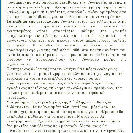
προσαρμογής στις ραγδαίες μεταβολές της σύγχρονης εποχής, η
ικανότητα για συλλογή, ταξινόμηση και εφαρμογή πληροφοριών
καθώς και η κριτική ικανότητα, αποτελούν πλέον ορισμένες από
τις κύριες προϋποθέσεις για αποτελεσματική κοινωνική ένταξη.
Το μάθημα της τεχνολογίας
συντελεί εκτός των άλλων και στην
ανάπτυξη των παραπάνω ικανοτήτων και αποτελεί σε
ανεπτυγμένες χώρες απαραίτητο μάθημα της γενικής
υποχρεωτικής εκπαίδευσης εδώ και αρκετές δεκαετίες . Η
τεχνολογία σκοπεύει στο μέλλον, στους μελλοντικούς πολίτες
της χώρας. Προσπαθεί να καλύψει το κενό μεταξύ της
προσφερόμενης γνώσης από άλλα μαθήματα και την ανάγκη του
εκπαιδευτικού συστήματος, να προετοιμάσει πολίτες που να
μπορούν να προσαρμοστούν στο σύγχρονο κόσμο της
τεχνολογίας.
Ο σύγχρονος άνθρωπος πρέπει να έχει βασικές τεχνολογικές
γνώσεις, ώστε να μπορεί χρησιμοποιώντας την τεχνολογία σαν
εργαλείο να κρίνει τις εναλλακτικές λύσεις που του
προσφέρονται και να πάρει τις σωστές αποφάσεις κατά την
αγορά ενός προϊόντος, τη χρήση τεχνολογικών προϊόντων, την
εμπλοκή του σε θέματα που σχετίζονται με το φυσικό
περιβάλλον.
Στο μάθημα της τεχνολογίας της Α ΄τάξης
, οι μαθητές δε
διδάσκονται μία καθορισμένη ύλη. Αντίθετα , μέσα από μια
αυτοδιαχειριστική διαδικασία αποφασίζουν για το θέμα που θα
αναλάβει ο καθένας για να μελετήσει. Μόνοι τους θα
αναζητήσουν τις σχετικές πληροφορίες και θα κατασκευάσουν
ένα μοντέλο του θέματος που μελετούν. Μόνοι τους θα
οργανώσουν την παρουσίαση των αποτελεσμάτων των εργασιών