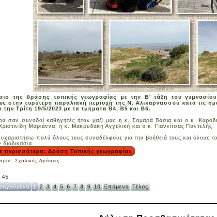
σιο της δράσης τοπικής γεωγραφίας με την Β’ τάξη του γυμνασίου
υς στην ευρύτερη παραλιακή περιοχή της Ν. Αλικαρνασσού κατά τις ημέ
ι την Τρίτη 19/5/2023 με τα τμήματα Β4, Β5 και Β6.
ρα σαν συνοδοί καθηγητές ήταν μαζί μας η κ. Σαμαρά Βάσια και ο κ. Καραδ
 Χριστινίδη Μαριάννα, η κ. Μακρυδάκη Αγγελική και ο κ. Γιαννίτσας Παντελής.
υχαριστήσω πολύ όλους τους συναδέλφους για την βοήθειά τους και όλους το
 διαδικασία.
ε περισσότερα: Δράση Τοπικής γεωγραφίας
ορία:
Σχολικές δράσεις
 45
οηγούμενο
1
2
3
4
5
6
7
8
9
10
Επόμενο
Τέλος