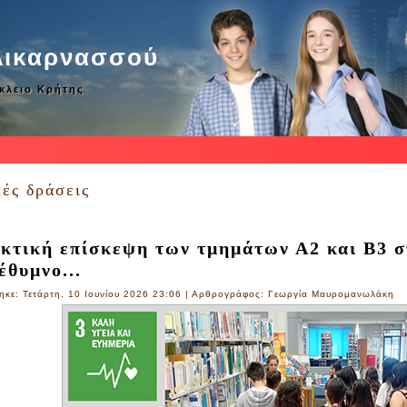
λικαρνασσού
άκλειο Κρήτης
κές δράσεις
κτική επίσκεψη των τμημάτων Α2 και Β3 
έθυμνο...
ηκε: Τετάρτη, 10 Ιουνίου 2026 23:06
|
Αρθρογράφος: Γεωργία Μαυρομανωλάκη