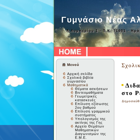
Γυμνάσιο Νέας Α
Λ.Λυμπερίου 1 - Τ.Κ. 71601 - Ηρ
Σχολι
Μενού
Αρχική σελίδα
Σχολικά βιβλία
γυμνασίου
Διδα
Μαθηματικά
Θέματα ασκήσεων
στο Ρ
Βιντεομαθήματα
Γεωμετρικές
κατασκευές
Δημοσιεύθ
Επίλυση εξίσωσης
2ου βαθμού
Επίλυση γραμμικού
συστήματος
Υπολογισμός της
ακτίνας της Γης
Αρχείο Θεμάτων
Μαθηματικών
Διαγωνισμών της
Ε.Μ.Ε.