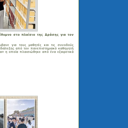
έθυμνο στο πλαίσιο της Δράσης για τον
βανε για τους μαθητές και τις συνοδούς
 διάλεξης από τον πανεπιστημιακό καθηγητή
τα» η οποία πλαισιώθηκε από ένα εξαιρετικά