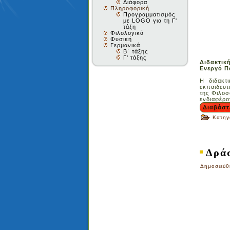
Διάφορα
Πληροφορική
Προγραμματισμός
με LOGO για τη Γ'
τάξη
Φιλολογικά
Φυσική
Γερμανικά
Β΄ τάξης
Γ' τάξης
Διδακτικ
Ενεργό Π
Η διδακτ
εκπαιδευτ
της Φιλοσ
ενδιαφέρο
Διαβάστ
Κατηγ
Δρά
Δημοσιεύθ