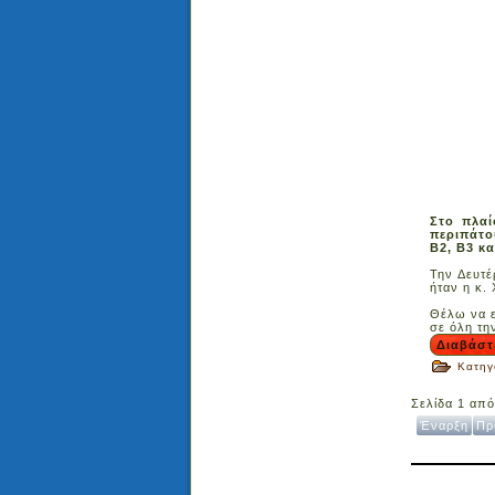
Στο πλαί
περιπάτο
Β2, Β3 κα
Την Δευτέ
ήταν η κ.
Θέλω να ε
σε όλη την
Διαβάστ
Κατηγ
Σελίδα 1 από
Έναρξη
Πρ