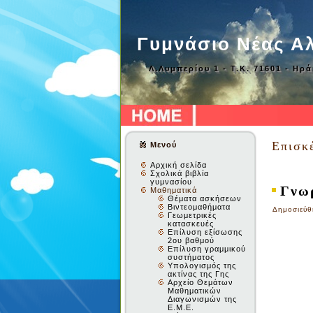
Γυμνάσιο Νέας Α
Λ.Λυμπερίου 1 - Τ.Κ. 71601 - Ηρ
Επισκ
Μενού
Αρχική σελίδα
Σχολικά βιβλία
γυμνασίου
Γνωρ
Μαθηματικά
Θέματα ασκήσεων
Βιντεομαθήματα
Δημοσιεύθ
Γεωμετρικές
κατασκευές
Επίλυση εξίσωσης
2ου βαθμού
Επίλυση γραμμικού
συστήματος
Υπολογισμός της
ακτίνας της Γης
Αρχείο Θεμάτων
Μαθηματικών
Διαγωνισμών της
Ε.Μ.Ε.