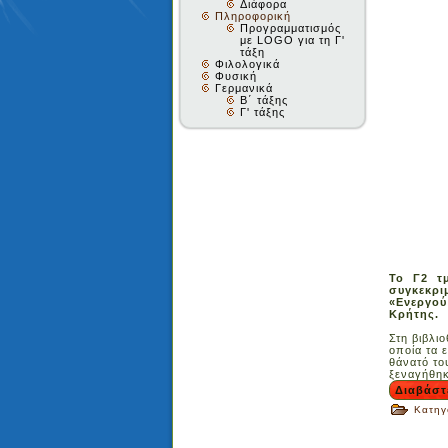
Διάφορα
Πληροφορική
Προγραμματισμός
με LOGO για τη Γ'
τάξη
Φιλολογικά
Φυσική
Γερμανικά
Β΄ τάξης
Γ' τάξης
Το Γ2 τ
συγκεκρι
«Ενεργού
Κρήτης.
Στη βιβλι
οποία τα 
θάνατό το
ξεναγήθηκ
Διαβάστ
Κατηγ