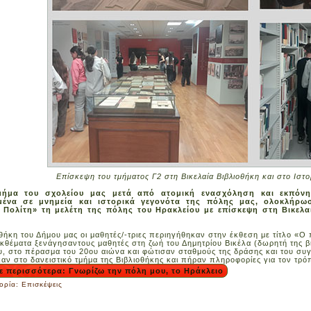
Επίσκεψη του τμήματος Γ2 στη Βικελαία Βιβλιοθήκη και στο Ιστ
μήμα του σχολείου μας μετά από ατομική ενασχόληση και εκπόνη
μένα σε μνημεία και ιστορικά γεγονότα της πόλης μας, ολοκλήρ
 Πολίτη» τη μελέτη της πόλης του Ηρακλείου με επίσκεψη στη Βικελα
οθήκη του Δήμου μας οι μαθητές/-τριες περιηγήθηκαν στην έκθεση με τίτλο «Ο
εκθέματα ξενάγησαντους μαθητές στη ζωή του Δημητρίου Βικέλα (δωρητή της 
υ, στο πέρασμα του 20ου αιώνα και φώτισαν σταθμούς της δράσης και του συγ
αν στο δανειστικό τμήμα της Βιβλιοθήκης και πήραν πληροφορίες για τον τρό
ε περισσότερα: Γνωρίζω την πόλη μου, το Ηράκλειο
ορία:
Επισκέψεις