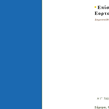
Επί
Εορτ
Δημοσιεύθ
Η Γ' Τά
Σήμερα, Π