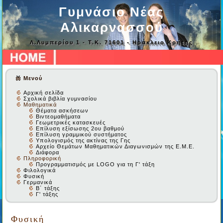
Γυμνάσιο Νέας
Αλικαρνασσού
Λ.Λυμπερίου 1 - Τ.Κ. 71601 - Ηράκλειο Κρήτης
Μενού
Αρχική σελίδα
Σχολικά βιβλία γυμνασίου
Μαθηματικά
Θέματα ασκήσεων
Βιντεομαθήματα
Γεωμετρικές κατασκευές
Επίλυση εξίσωσης 2ου βαθμού
Επίλυση γραμμικού συστήματος
Υπολογισμός της ακτίνας της Γης
Αρχείο Θεμάτων Μαθηματικών Διαγωνισμών της Ε.Μ.Ε.
Διάφορα
Πληροφορική
Προγραμματισμός με LOGO για τη Γ' τάξη
Φιλολογικά
Φυσική
Γερμανικά
Β΄ τάξης
Γ' τάξης
Φυσική