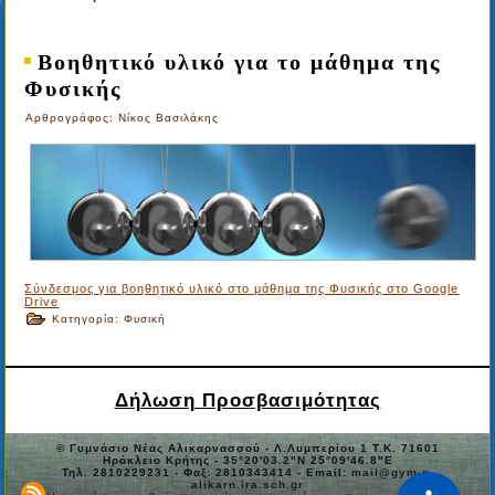
Βοηθητικό υλικό για το μάθημα της
Φυσικής
Αρθρογράφος: Νίκος Βασιλάκης
Σύνδεσμος για βοηθητικό υλικό στο μάθημα της Φυσικής στο Google
Drive
Κατηγορία:
Φυσική
Δήλωση Προσβασιμότητας
© Γυμνάσιο Νέας Αλικαρνασσού - Λ.Λυμπερίου 1 Τ.Κ. 71601
Ηράκλειο Κρήτης - 35°20'03.2"N 25°09'46.8"E
Τηλ. 2810229231 - Φαξ: 2810343414 - Email:
mail@gym-n-
alikarn.ira.sch.gr