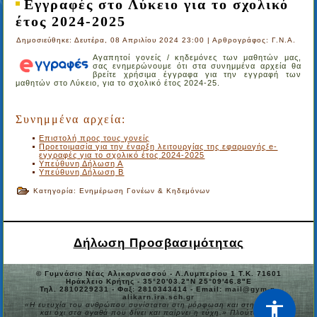
Εγγραφές στο Λύκειο για το σχολικό
έτος 2024-2025
Δημοσιεύθηκε: Δευτέρα, 08 Απριλίου 2024 23:00
|
Αρθρογράφος: Γ.Ν.Α.
Αγαπητοί γονείς / κηδεμόνες των μαθητών μας,
σας ενημερώνουμε ότι στα συνημμένα αρχεία θα
βρείτε χρήσιμα έγγραφα για την εγγραφή των
μαθητών στο Λύκειο, για το σχολικό έτος 2024-25.
Συνημμένα αρχεία:
Επιστολή προς τους γονείς
Προετοιμασία για την έναρξη λειτουργίας της εφαρμογής e-
εγγραφές για το σχολικό έτος 2024-2025
Υπεύθυνη Δήλωση Α
Υπεύθυνη Δήλωση Β
Κατηγορία:
Ενημέρωση Γονέων & Κηδεμόνων
Δήλωση Προσβασιμότητας
© Γυμνάσιο Νέας Αλικαρνασσού - Λ.Λυμπερίου 1 Τ.Κ. 71601
Ηράκλειο Κρήτης - 35°20'03.2"N 25°09'46.8"E
Τηλ. 2810229231 - Φαξ: 2810343414 - Email:
mail@gym-n-
alikarn.ira.sch.gr
«Η ευτυχία του ανθρώπου συνίσταται στη μόρφωση και στην παιδεία,
και όχι στα αγαθά που δίνει και παίρνει η τύχη.» Πλούταρχος