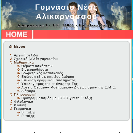
Γυμνάσιο Νέας
Αλικαρνασσού
Λ.Λυμπερίου 1 - Τ.Κ. 71601 - Ηράκλειο Κρήτης
Μενού
Αρχική σελίδα
Σχολικά βιβλία γυμνασίου
Μαθηματικά
Θέματα ασκήσεων
Βιντεομαθήματα
Γεωμετρικές κατασκευές
Επίλυση εξίσωσης 2ου βαθμού
Επίλυση γραμμικού συστήματος
Υπολογισμός της ακτίνας της Γης
Αρχείο Θεμάτων Μαθηματικών Διαγωνισμών της Ε.Μ.Ε.
Διάφορα
Πληροφορική
Προγραμματισμός με LOGO για τη Γ' τάξη
Φιλολογικά
Φυσική
Γερμανικά
Β΄ τάξης
Γ' τάξης