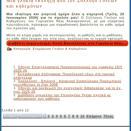
Μια γλυκιά έκπληξη από τον Σύλλογο Γονέων
και κηδεμόνων
Μια ιδιαίτερη και γιορτινή ημέρα ήταν η σημερινή (Τρίτη, 20
Ιανουαρίου 2026) για το σχολείο μας!
Ο Σύλλογος Γονέων και
Κηδεμόνων του Γυμνασίου Νέας Αλικαρνασσού, με μια εξαιρετική
πρωτοβουλία, πρόσφερε μια παραδοσιακή βασιλόπιτα σε κάθε τμήμα
του σχολείου μας.
Μέσα σε κλίμα χαράς και ανυπομονησίας, οι μαθητές και οι μαθήτριες
σε κάθε τάξη έκοψαν την πίτα τους, αναζητώντας το τυχερό «φλουρί».
Διαβάστε περισσότερα: Κοπή Βασιλόπιτας στο Γυμνάσιο Νέας...
Κατηγορία:
Ενημέρωση Γονέων & Κηδεμόνων
Οδηγός Επαγγελματικού Προσανατολισμού του γραφείου ΣΕΠ
2025-26
Εκπαιδευτικό πρόγραμμα: Προσέλκυση νέων στο ναυτικό
επάγγελμα
Πρόσκληση - Επιλογή - Κατανομή Στρατεύσιμου Προσωπικού
γεννηθέντων το έτος 2008
Οδηγίες και οργάνωση της ενισχυτικής διδασκαλίας για το σχ.
έτος 2025-26
Διαβίβαση εγκυκλίου του Υπουργείου Υγείας σχετικά με
εμβολιασμούς των μαθητών
Σελίδα 1 από 12
Έναρξη
Προηγούμενο
1
2
3
4
5
6
7
8
9
10
Επόμενο
Τέλος