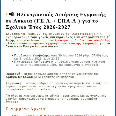
📢 Ηλεκτρονικές Αιτήσεις Εγγραφής
σε Λύκεια (ΓΕ.Λ. / ΕΠΑ.Λ.) για το
Σχολικό Έτος 2026-2027
Δημοσιεύθηκε: Τρίτη, 30 Ιουνίου 2026 09:42
|
Αρθρογράφος: Γ.Ν.Α.
Ενημερώνουμε τους γονείς και κηδεμόνες των αποφοίτων της Γ΄
Τάξης του σχολείου μας ότι
ξεκίνησε η διαδικασία υποβολής
ηλεκτρονικών αιτήσεων εγγραφής-ανανέωσης εγγραφής
για τα
Γενικά και Επαγγελματικά Λύκεια.
Προθεσμία Υποβολής:
Από 30 Ιουνίου 2026 (ώρα 07:00) έως
και 8 Ιουλίου 2026 (ώρα 23:59).
Πλατφόρμα Αιτήσεων:
Η υποβολή γίνεται με τους κωδικούς
TaxisNet του κηδεμόνα μέσω της εφαρμογής e-εγγραφές.
Προσοχή
: Για την ολοκλήρωση της αίτησης θα χρειαστείτε τον
Αριθμό Μητρώου
(Α.Μ.) του/της μαθητή/τριας.
Σημείωση:
Για τους μαθητές που συνεχίζουν στην Α΄ και Β΄ τάξη του
Γυμνασίου μας, οι ανανεώσεις εγγραφών πραγματοποιούνται
αυτεπάγγελτα από το σχολείο.
Για όλες τις λεπτομέρειες, τις ειδικές περιπτώσεις και τις αναλυτικές
οδηγίες, παρακαλούμε να διαβάσετε τα παρακάτω συνημμένα
έγγραφα.
Συνημμένα Αρχεία:
Φ19_1-12066-2026 Ηλεκτρονική αίτηση Εγγραφής 2026-2027