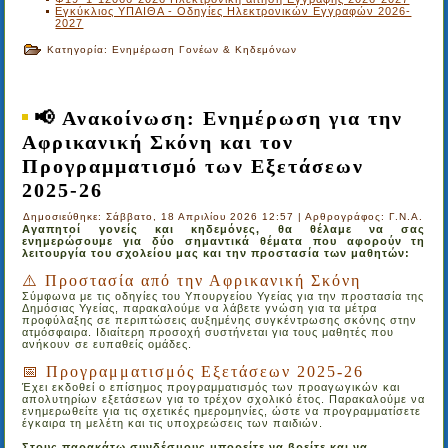
Εγκύκλιος ΥΠΑΙΘΑ - Οδηγίες Ηλεκτρονικών Εγγραφών 2026-
2027
Κατηγορία:
Ενημέρωση Γονέων & Κηδεμόνων
📢 Ανακοίνωση: Ενημέρωση για την
Αφρικανική Σκόνη και τον
Προγραμματισμό των Εξετάσεων
2025-26
Δημοσιεύθηκε: Σάββατο, 18 Απριλίου 2026 12:57
|
Αρθρογράφος: Γ.Ν.Α.
Αγαπητοί γονείς και κηδεμόνες, θα θέλαμε να σας
ενημερώσουμε για δύο σημαντικά θέματα που αφορούν τη
λειτουργία του σχολείου μας και την προστασία των μαθητών:
⚠️ Προστασία από την Αφρικανική Σκόνη
Σύμφωνα με τις οδηγίες του Υπουργείου Υγείας για την προστασία της
Δημόσιας Υγείας, παρακαλούμε να λάβετε γνώση για τα μέτρα
προφύλαξης σε περιπτώσεις αυξημένης συγκέντρωσης σκόνης στην
ατμόσφαιρα. Ιδιαίτερη προσοχή συστήνεται για τους μαθητές που
ανήκουν σε ευπαθείς ομάδες.
📅 Προγραμματισμός Εξετάσεων 2025-26
Έχει εκδοθεί ο επίσημος προγραμματισμός των προαγωγικών και
απολυτηρίων εξετάσεων για το τρέχον σχολικό έτος. Παρακαλούμε να
ενημερωθείτε για τις σχετικές ημερομηνίες, ώστε να προγραμματίσετε
έγκαιρα τη μελέτη και τις υποχρεώσεις των παιδιών.
Στους παρακάτω συνδέσμους μπορείτε να βρείτε και να