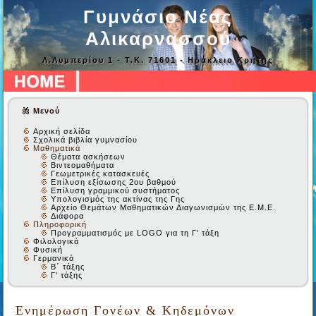
Γυμνάσιο Νέας
Αλικαρνασσού
Λ.Λυμπερίου 1 - Τ.Κ. 71601 - Ηράκλειο Κρήτης
Μενού
Αρχική σελίδα
Σχολικά βιβλία γυμνασίου
Μαθηματικά
Θέματα ασκήσεων
Βιντεομαθήματα
Γεωμετρικές κατασκευές
Επίλυση εξίσωσης 2ου βαθμού
Επίλυση γραμμικού συστήματος
Υπολογισμός της ακτίνας της Γης
Αρχείο Θεμάτων Μαθηματικών Διαγωνισμών της Ε.Μ.Ε.
Διάφορα
Πληροφορική
Προγραμματισμός με LOGO για τη Γ' τάξη
Φιλολογικά
Φυσική
Γερμανικά
Β΄ τάξης
Γ' τάξης
Ενημέρωση Γονέων & Κηδεμόνων