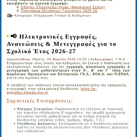
κατεβάσετε τα σχετικά έγγραφα:
📎
Οδηγίες Υπουργείου Υγείας (Αφρικανική Σκόνη)
📎
Πρόγραμμα Εξετάσεων Γυμνασίων 2025-26
Κατηγορία:
Ενημέρωση Γονέων & Κηδεμόνων
📢 Ηλεκτρονικές Εγγραφές,
Ανανεώσεις & Μετεγγραφές για το
Σχολικό Έτος 2026-27
Δημοσιεύθηκε: Πέμπτη, 26 Μαρτίου 2026 15:52
|
Αρθρογράφος: Γ.Ν.Α.
Ενημερώνουμε τους γονείς και κηδεμόνες ότι ξεκινά η διαδικασία των
ηλεκτρονικών αιτήσεων για την
εγγραφή, ανανέωση εγγραφής ή
μετεγγραφή των μαθητών/τριών στην Α΄, Β΄ και Γ΄ τάξη των
Δημόσιων Ημερησίων και Εσπερινών ΓΕ.Λ., ΕΠΑ.Λ. και Π.ΕΠΑΛ.
για το νέο σχολικό έτος.
Η υποβολή των αιτήσεων γίνεται αποκλειστικά μέσω της εφαρμογής
e-εγγραφές στην ηλεκτρονική διεύθυνση:
https://e-
eggrafes.minedu.gov.gr
.
Σημαντικές Επισημάνσεις:
Έλεγχος Στοιχείων:
Παρακαλείστε να ελέγξετε με προσοχή
την καρτέλα «Κηδεμόνας E-eggrafes», την ακριβή ημερομηνία
γέννησης του/της μαθητή/τριας και τα πλήρη στοιχεία της
διεύθυνσης κατοικίας (οδός, αριθμός, δήμος, Τ.Κ.).
Υπεύθυνες Δηλώσεις:
Επισημαίνεται ότι η διεύθυνση κατοικίας
πρέπει να ταυτίζεται απόλυτα και στις δύο Υπεύθυνες Δηλώσεις
των κηδεμόνων.