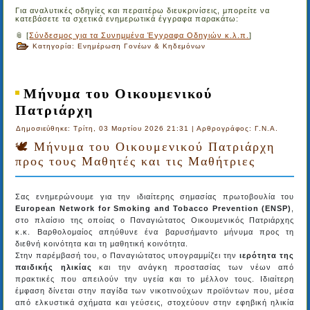
Για αναλυτικές οδηγίες και περαιτέρω διευκρινίσεις, μπορείτε να
κατεβάσετε τα σχετικά ενημερωτικά έγγραφα παρακάτω:
📎
[
Σύνδεσμος για τα Συνημμένα Έγγραφα Οδηγιών κ.λ.π.
]
Κατηγορία:
Ενημέρωση Γονέων & Κηδεμόνων
Μήνυμα του Οικουμενικού
Πατριάρχη
Δημοσιεύθηκε: Τρίτη, 03 Μαρτίου 2026 21:31
|
Αρθρογράφος: Γ.Ν.Α.
🕊️ Μήνυμα του Οικουμενικού Πατριάρχη
προς τους Μαθητές και τις Μαθήτριες
Σας ενημερώνουμε για την ιδιαίτερης σημασίας πρωτοβουλία του
European Network for Smoking and Tobacco Prevention (ENSP)
,
στο πλαίσιο της οποίας ο Παναγιώτατος Οικουμενικός Πατριάρχης
κ.κ. Βαρθολομαίος απηύθυνε ένα βαρυσήμαντο μήνυμα προς τη
διεθνή κοινότητα και τη μαθητική κοινότητα.
Στην παρέμβασή του, ο Παναγιώτατος υπογραμμίζει την
ιερότητα της
παιδικής ηλικίας
και την ανάγκη προστασίας των νέων από
πρακτικές που απειλούν την υγεία και το μέλλον τους. Ιδιαίτερη
έμφαση δίνεται στην παγίδα των νικοτινούχων προϊόντων που, μέσα
από ελκυστικά σχήματα και γεύσεις, στοχεύουν στην εφηβική ηλικία