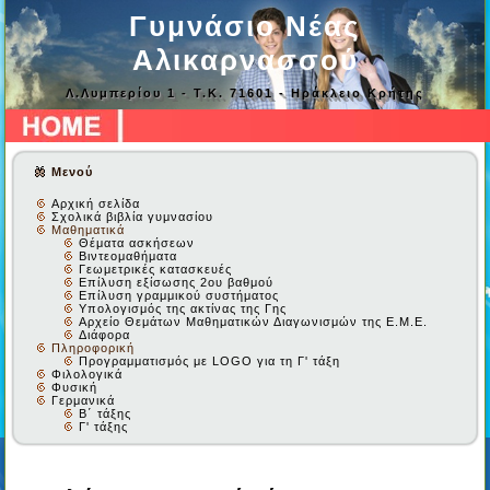
Γυμνάσιο Νέας
Αλικαρνασσού
Λ.Λυμπερίου 1 - Τ.Κ. 71601 - Ηράκλειο Κρήτης
Μενού
Αρχική σελίδα
Σχολικά βιβλία γυμνασίου
Μαθηματικά
Θέματα ασκήσεων
Βιντεομαθήματα
Γεωμετρικές κατασκευές
Επίλυση εξίσωσης 2ου βαθμού
Επίλυση γραμμικού συστήματος
Υπολογισμός της ακτίνας της Γης
Αρχείο Θεμάτων Μαθηματικών Διαγωνισμών της Ε.Μ.Ε.
Διάφορα
Πληροφορική
Προγραμματισμός με LOGO για τη Γ' τάξη
Φιλολογικά
Φυσική
Γερμανικά
Β΄ τάξης
Γ' τάξης