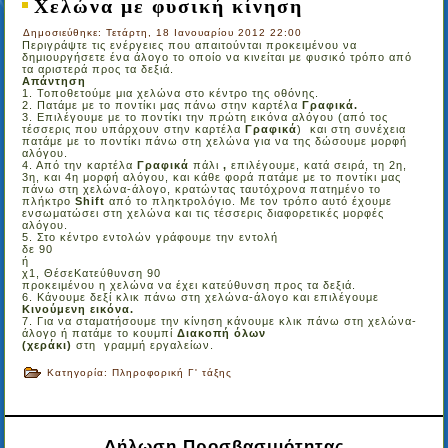
Χελώνα με φυσική κίνηση
Δημοσιεύθηκε: Τετάρτη, 18 Ιανουαρίου 2012 22:00
Περιγράψτε τις ενέργειες που απαιτούνται προκειμένου να
δημιουργήσετε ένα άλογο το οποίο να κινείται με φυσικό τρόπο από
τα αριστερά προς τα δεξιά.
Απάντηση
1. Τοποθετούμε μια χελώνα στο κέντρο της οθόνης.
2. Πατάμε με το ποντίκι μας πάνω στην καρτέλα
Γραφικά.
3. Επιλέγουμε με το ποντίκι την πρώτη εικόνα αλόγου (από τος
τέσσερις που υπάρχουν στην καρτέλα
Γραφικά
) και στη συνέχεια
πατάμε με το ποντίκι πάνω στη χελώνα για να της δώσουμε μορφή
αλόγου.
4. Από την καρτέλα
Γραφικά
πάλι
,
επιλέγουμε, κατά σειρά, τη 2η,
3η, και 4η μορφή αλόγου, και κάθε φορά πατάμε με το ποντίκι μας
πάνω στη χελώνα-άλογο, κρατώντας ταυτόχρονα πατημένο το
πλήκτρο
Shift
από το πληκτρολόγιο. Με τον τρόπο αυτό έχουμε
ενσωματώσει στη χελώνα και τις τέσσερις διαφορετικές μορφές
αλόγου.
5. Στο κέντρο εντολών γράφουμε την εντολή
δε 90
ή
χ1, ΘέσεΚατεύθυνση 90
προκειμένου η χελώνα να έχει κατεύθυνση προς τα δεξιά.
6. Κάνουμε δεξί κλικ πάνω στη χελώνα-άλογο και επιλέγουμε
Κινούμενη εικόνα.
7. Για να σταματήσουμε την κίνηση κάνουμε κλικ πάνω στη χελώνα-
άλογο ή πατάμε το κουμπί
Διακοπή όλων
(χεράκι)
στη γραμμή εργαλείων.
Κατηγορία:
Πληροφορική Γ' τάξης
Δήλωση Προσβασιμότητας