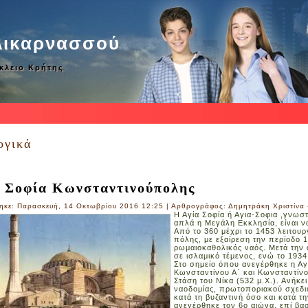
λικαρνασσού
άκλειο Κρήτης
ογικά
α Σοφία Κωνσταντινούπολης
ηκε: Παρασκευή, 14 Οκτωβρίου 2016 12:25
|
Αρθρογράφος: Δημητράκη Χριστίνα 
Η Αγία Σοφία ή Αγια-Σοφια ,γνωστ
απλά η Μεγάλη Εκκλησία, είναι ν
Από το 360 μέχρι το 1453 λειτου
πόλης, με εξαίρεση την περίοδο 
ρωμαιοκαθολικός ναός. Μετά την
σε ισλαμικό τέμενος, ενώ το 193
Στο σημείο όπου ανεγέρθηκε η Αγ
Κωνσταντίνου Α΄ και Κωνσταντίνο
Στάση του Νίκα (532 μ.Χ.). Ανήκει
ναοδομίας, πρωτοποριακού σχεδι
κατά τη βυζαντινή όσο και κατά 
ανεγέρθηκε τον 6ο αιώνα, επί βασ