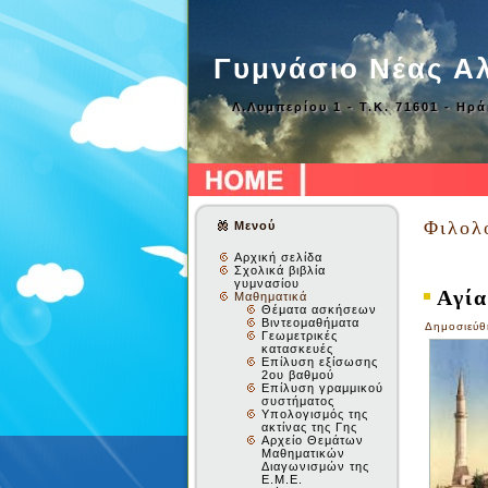
Γυμνάσιο Νέας Α
Λ.Λυμπερίου 1 - Τ.Κ. 71601 - Ηρ
Φιλολ
Μενού
Αρχική σελίδα
Σχολικά βιβλία
γυμνασίου
Αγί
Μαθηματικά
Θέματα ασκήσεων
Βιντεομαθήματα
Δημοσιεύθ
Γεωμετρικές
κατασκευές
Επίλυση εξίσωσης
2ου βαθμού
Επίλυση γραμμικού
συστήματος
Υπολογισμός της
ακτίνας της Γης
Αρχείο Θεμάτων
Μαθηματικών
Διαγωνισμών της
Ε.Μ.Ε.