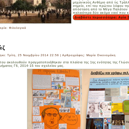
μηχανικούς Ανθέμιο από τις Τράλλ
σημείο, επί του πρώτου λόφου τη
απόσταση από το Μέγα Παλάτιον κ
παλαιότερα δύο ακόμα ναοί που 
Διαβάστε περισσότερα: Αγία
ορία:
Φιλολογικά
άζ
ηκε: Τρίτη, 25 Νοεμβρίου 2014 22:56
|
Αρθρογράφος: Μαρία Οικονομάκη
που ακολουθούν πραγματοποιήθηκαν στα πλαίσια της 1ης ενότητας της Γλώσσ
τμήματος Γ6, 2014-15 του σχολείου μας.