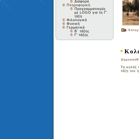
Διάφορα
Πληροφορική
Προγραμματισμός
με LOGO για τη Γ'
τάξη
Φιλολογικά
Φυσική
Γερμανικά
Κατηγ
Β΄ τάξης
Γ' τάξης
Κολ
Δημοσιεύθ
Τα κολάζ 
τάξη του 