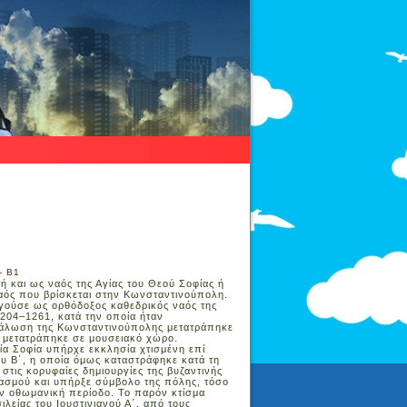
- Β1
ή και ως ναός της Αγίας του Θεού Σοφίας ή
αός που βρίσκεται στην Κωνσταντινούπολη.
ργούσε ως ορθόδοξος καθεδρικός ναός της
1204–1261, κατά την οποία ήταν
 άλωση της Κωνσταντινούπολης μετατράπηκε
4 μετατράπηκε σε μουσειακό χώρο.
ία Σοφία υπήρχε εκκλησία χτισμένη επί
υ Β΄, η οποία όμως καταστράφηκε κατά τη
 στις κορυφαίες δημιουργίες της βυζαντινής
ασμού και υπήρξε σύμβολο της πόλης, τόσο
την οθωμανική περίοδο. Το παρόν κτίσμα
ιλείας του Ιουστινιανού Α΄, από τους