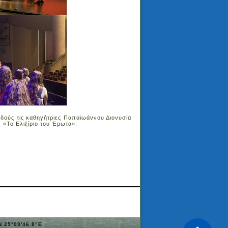
οδούς τις καθηγήτριες Παπαϊωάννου Διονυσία
 «Το Ελιξίριο του Έρωτα».
N 25°09'46.8"E