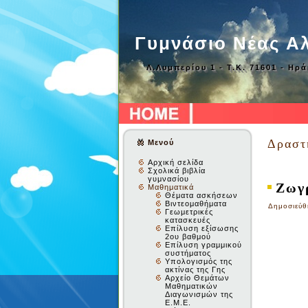
Γυμνάσιο Νέας Α
Λ.Λυμπερίου 1 - Τ.Κ. 71601 - Ηρ
Δραστ
Μενού
Αρχική σελίδα
Σχολικά βιβλία
γυμνασίου
Ζωγρ
Μαθηματικά
Θέματα ασκήσεων
Βιντεομαθήματα
Δημοσιεύθ
Γεωμετρικές
κατασκευές
Επίλυση εξίσωσης
2ου βαθμού
Επίλυση γραμμικού
συστήματος
Υπολογισμός της
ακτίνας της Γης
Αρχείο Θεμάτων
Μαθηματικών
Διαγωνισμών της
Ε.Μ.Ε.