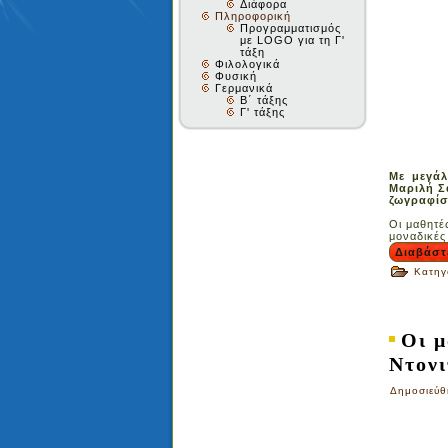
Διάφορα
Πληροφορική
Προγραμματισμός
με LOGO για τη Γ'
τάξη
Φιλολογικά
Φυσική
Γερμανικά
Β΄ τάξης
Γ' τάξης
Με μεγάλ
Μαριλή Σ
ζωγραφίσ
Οι μαθητέ
μοναδικές
Διαβάστ
Κατηγ
Οι μ
Ντονι
Δημοσιεύθ