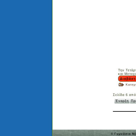
Την Τετάρ
και Μετοχ
Διαβάστ
Κατηγ
Σελίδα 6 από
Έναρξη
Πρ
© Γυμνάσιο Νέ