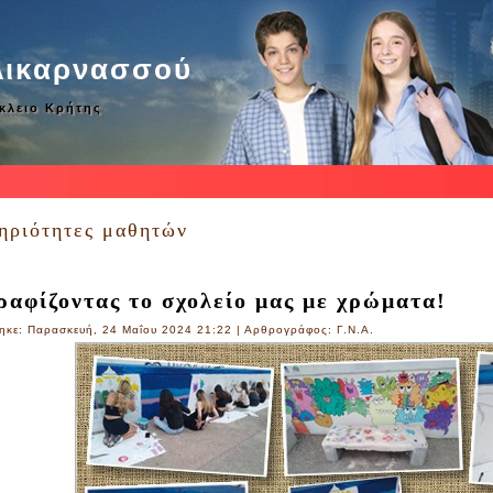
λικαρνασσού
άκλειο Κρήτης
ηριότητες μαθητών
αφίζοντας το σχολείο μας με χρώματα!
ηκε: Παρασκευή, 24 Μαΐου 2024 21:22
|
Αρθρογράφος: Γ.Ν.Α.