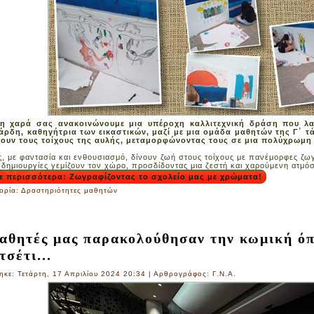
η χαρά σας ανακοινώνουμε μια υπέροχη καλλιτεχνική δράση που λα
άρδη, καθηγήτρια των εικαστικών, μαζί με μια ομάδα μαθητών της Γ΄ τ
ουν τους τοίχους της αυλής, μεταμορφώνοντας τους σε μια πολύχρωμη
ς, με φαντασία και ενθουσιασμό, δίνουν ζωή στους τοίχους με πανέμορφες ζω
 δημιουργίες γεμίζουν τον χώρο, προσδίδοντας μια ζεστή και χαρούμενη ατμό
ε περισσότερα: Ζωγραφίζοντας το σχολείο μας με χρώματα!
ορία:
Δραστηριότητες μαθητών
αθητές μας παρακολούθησαν την κωμική ό
τσέτι...
ηκε: Τετάρτη, 17 Απριλίου 2024 20:34
|
Αρθρογράφος: Γ.Ν.Α.