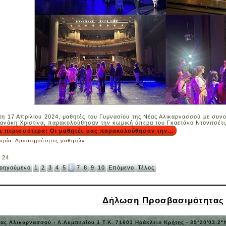
τη 17 Απριλίου 2024, μαθητές του Γυμνασίου της Νέας Αλικαρνασσού με συν
ιανάκη Χριστίνα, παρακολούθησαν την κωμική όπερα του Γκαετάνο Ντονιτσέτι,
ε περισσότερα: Οι μαθητές μας παρακολούθησαν την...
ορία:
Δραστηριότητες μαθητών
 24
οηγούμενο
1
2
3
4
5
6
7
8
9
10
Επόμενο
Τέλος
Δήλωση Προσβασιμότητας
ας Αλικαρνασσού - Λ.Λυμπερίου 1 Τ.Κ. 71601 Ηράκλειο Κρήτης - 35°20'03.2"