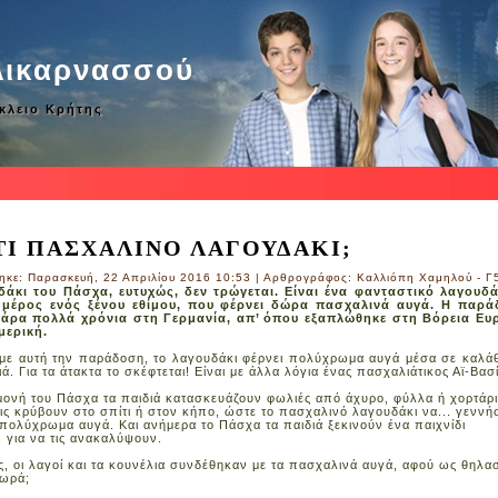
λικαρνασσού
άκλειο Κρήτης
ΤΙ ΠΑΣΧΑΛΙΝΟ ΛΑΓΟΥΔΑΚΙ;
ηκε: Παρασκευή, 22 Απριλίου 2016 10:53
|
Αρθρογράφος: Καλλιόπη Χαμηλού - Γ
δάκι του Πάσχα, ευτυχώς, δεν τρώγεται. Είναι ένα φανταστικό λαγουδά
, μέρος ενός ξένου εθίμου, που φέρνει δώρα πασχαλινά αυγά. Η παρ
πάρα πολλά χρόνια στη Γερμανία, απ’ όπου εξαπλώθηκε στη Βόρεια Ε
μερική.
ε αυτή την παράδοση, το λαγουδάκι φέρνει πολύχρωμα αυγά μέσα σε καλάθ
ά. Για τα άτακτα το σκέφτεται! Είναι με άλλα λόγια ένας πασχαλιάτικος Αϊ-Βασ
ονή του Πάσχα τα παιδιά κατασκευάζουν φωλιές από άχυρο, φύλλα ή χορτάρι
 τις κρύβουν στο σπίτι ή στον κήπο, ώστε το πασχαλινό λαγουδάκι να... γεννή
 πολύχρωμα αυγά. Και ανήμερα το Πάσχα τα παιδιά ξεκινούν ένα παιχνίδι
 για να τις ανακαλύψουν.
ως, οι λαγοί και τα κουνέλια συνδέθηκαν με τα πασχαλινά αυγά, αφού ως θηλα
μωρά;