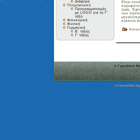
Διάφορα
Είναι επε
Πληροφορική
κορυφώνετ
Προγραμματισμός
εμάς. Έφτ
με LOGO για τη Γ'
των σούπε
τάξη
μεγαλύτερ
Φιλολογικά
κόκκινα α
Φυσική
Γερμανικά
Κατηγ
Β΄ τάξης
Γ' τάξης
© Γυμνάσιο Νέ
| Η ιστοσελίδα δ