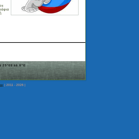
σε
ράφια
ή
N 25°09'46.8"E
δας
| 2011 - 2026 |