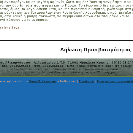
ιδή αναπαράγονται σε μεγάλη αφθονία, ώστε συμβολίζουν τη γονιμότητα, που
αι την άνοιξη, τότε που πέφτει και το Πάσχα. Το έθιμο αυτό δεν έφτασε ποτέ 
ασαν, όμως, τα λαγουδάκια! Έτσι, καθώς πλησιάζει η Λαμπρή, βλέπουμε στα 
ρ μάρκετ και των ζαχαροπλαστείων λογής-λογής λαγουδάκια, μικρά, μεγάλα 
α, από λευκή ή μαύρη σοκολάτα, να περιμένουν δίπλα στα τσουρέκια και τα
υγά κάποιον να τα αγοράσει.
ορία:
Πάσχα
Δήλωση Προσβασιμότητας
ας Αλικαρνασσού - Λ.Λυμπερίου 1 Τ.Κ. 71601 Ηράκλειο Κρήτης - 35°20'03.2"
Τηλ. 2810229231 - Φαξ: 2810343414 - Email:
mail@gym-n-alikarn.ira.sch.gr
«Η ευτυχία του ανθρώπου συνίσταται στη μόρφωση και στην παιδεία,
και όχι στα αγαθά που δίνει και παίρνει η τύχη.» Πλούταρχος
ημιουργήθηκε από τον
Μάριο Χ. Κιοστεράκη
- Μαθηματικό |
Συντελεστές
|
Όροι χρήσης της ιστοσελί