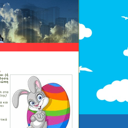
5
κι (ή
άδοση
υρώπη
ι στα
ίλης!
α και
σει
στικά