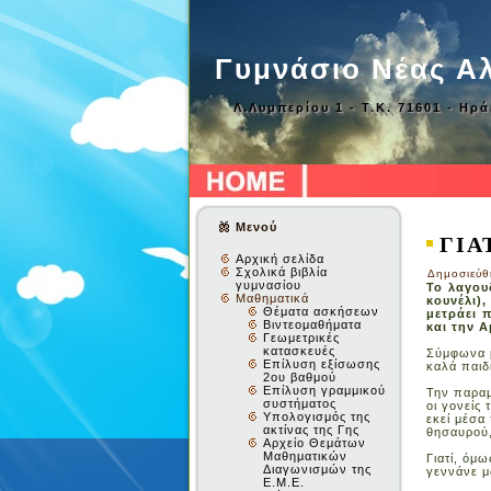
Γυμνάσιο Νέας Α
Λ.Λυμπερίου 1 - Τ.Κ. 71601 - Ηρ
Μενού
ΓΙΑ
Αρχική σελίδα
Σχολικά βιβλία
Δημοσιεύθ
γυμνασίου
Το λαγου
Μαθηματικά
κουνέλι)
Θέματα ασκήσεων
μετράει 
Βιντεομαθήματα
και την Α
Γεωμετρικές
κατασκευές
Σύμφωνα μ
Επίλυση εξίσωσης
καλά παιδι
2ου βαθμού
Επίλυση γραμμικού
Την παραμ
συστήματος
οι γονείς
Υπολογισμός της
εκεί μέσα
ακτίνας της Γης
θησαυρού,
Αρχείο Θεμάτων
Μαθηματικών
Γιατί, όμ
Διαγωνισμών της
γεννάνε 
Ε.Μ.Ε.