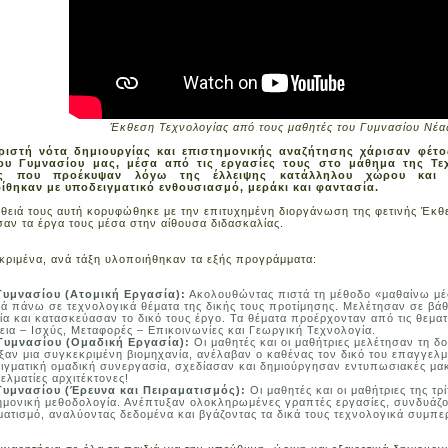
Έκθεση Τεχνολογίας από τους μαθητές του Γυμνασίου Νέ
ριστή νότα δημιουργίας και επιστημονικής αναζήτησης χάρισαν φέτο
ου Γυμνασίου μας, μέσα από τις εργασίες τους στο μάθημα της Τεχ
ες που προέκυψαν λόγω της έλλειψης κατάλληλου χώρου και 
ίθηκαν με υποδειγματικό ενθουσιασμό, μεράκι και φαντασία.
ειά τους αυτή κορυφώθηκε με την επιτυχημένη διοργάνωση της φετινής Έκθε
αν τα έργα τους μέσα στην αίθουσα διδασκαλίας.
κριμένα, ανά τάξη υλοποιήθηκαν τα εξής προγράμματα:
Γυμνασίου (Ατομική Εργασία):
Ακολουθώντας πιστά τη μέθοδο «μαθαίνω μέ
κά πάνω σε τεχνολογικά θέματα της δικής τους προτίμησης. Μελέτησαν σε βάθ
ία και κατασκεύασαν το δικό τους έργο. Τα θέματα προέρχονταν από τις θεματ
εια – Ισχύς, Μεταφορές – Επικοινωνίες και Γεωργική Τεχνολογία.
 Γυμνασίου (Ομαδική Εργασία):
Οι μαθητές και οι μαθήτριες μελέτησαν τη
ξαν μια συγκεκριμένη βιομηχανία, ανέλαβαν ο καθένας τον δικό του επαγγελμ
ιγματική ομαδική συνεργασία, σχεδίασαν και δημιούργησαν εντυπωσιακές μακ
ελματίες αρχιτέκτονες!
Γυμνασίου (Έρευνα και Πειραματισμός):
Οι μαθητές και οι μαθήτριες της τρ
ημονική μεθοδολογία. Ανέπτυξαν ολοκληρωμένες γραπτές εργασίες, συνδυάζο
ματισμό, αναλύοντας δεδομένα και βγάζοντας τα δικά τους τεχνολογικά συμπε