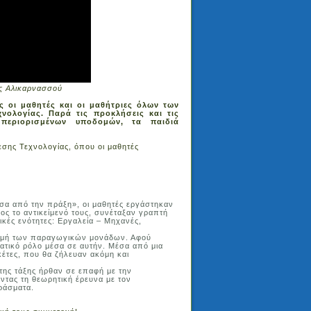
ας Αλικαρνασσού
ς οι μαθητές και οι μαθήτριες όλων των
νολογίας. Παρά τις προκλήσεις και τις
περιορισμένων υποδομών, τα παιδιά
σης Τεχνολογίας, όπου οι μαθητές
σα από την πράξη», οι μαθητές εργάστηκαν
ος το αντικείμενό τους, συνέταξαν γραπτή
ικές ενότητες: Εργαλεία – Μηχανές,
 δομή των παραγωγικών μονάδων. Αφού
ατικό ρόλο μέσα σε αυτήν. Μέσα από μια
έτες, που θα ζήλευαν ακόμη και
ίτης τάξης ήρθαν σε επαφή με την
ντας τη θεωρητική έρευνα με τον
ράσματα.