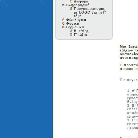
Διάφορα
Πληροφορική
Προγραμματισμός
με LOGO για τη Γ'
τάξη
Φιλολογικά
Φυσική
Γερμανικά
Β΄ τάξης
Γ' τάξης
Μια ξεχω
τάξεων τ
δυσκολί
ανταποκρ
Η προσπάθ
παρουσίασ
Πιο συγκε
Α’ 
ατομι
εργασ
Ενέργ
Β’
επέλε
υποδε
επαγγ
Γ’ 
επιστ
πειρα