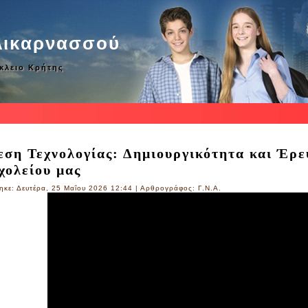
λικαρνασσού
άκλειο Κρήτης
ση Τεχνολογίας: Δημιουργικότητα και Έρε
χολείου μας
ηκε: Δευτέρα, 25 Μαΐου 2026 12:44
|
Αρθρογράφος: Γ.Ν.Α.