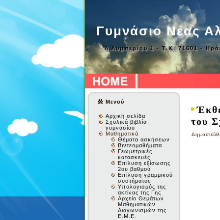
Γυμνάσιο Νέας Α
Λ.Λυμπερίου 1 - Τ.Κ. 71601 - Ηρ
Μενού
Έκθε
Αρχική σελίδα
του Σ
Σχολικά βιβλία
γυμνασίου
Μαθηματικά
Δημοσιεύθ
Θέματα ασκήσεων
Βιντεομαθήματα
Γεωμετρικές
κατασκευές
Επίλυση εξίσωσης
2ου βαθμού
Επίλυση γραμμικού
συστήματος
Υπολογισμός της
ακτίνας της Γης
Αρχείο Θεμάτων
Μαθηματικών
Διαγωνισμών της
Ε.Μ.Ε.