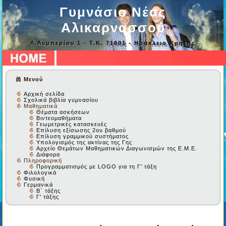
Γυμνάσιο Νέας
Αλικαρνασσού
Λ.Λυμπερίου 1 - Τ.Κ. 71601 - Ηράκλειο Κρήτης
Μενού
Αρχική σελίδα
Σχολικά βιβλία γυμνασίου
Μαθηματικά
Θέματα ασκήσεων
Βιντεομαθήματα
Γεωμετρικές κατασκευές
Επίλυση εξίσωσης 2ου βαθμού
Επίλυση γραμμικού συστήματος
Υπολογισμός της ακτίνας της Γης
Αρχείο Θεμάτων Μαθηματικών Διαγωνισμών της Ε.Μ.Ε.
Διάφορα
Πληροφορική
Προγραμματισμός με LOGO για τη Γ' τάξη
Φιλολογικά
Φυσική
Γερμανικά
Β΄ τάξης
Γ' τάξης