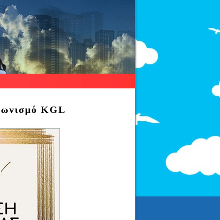
αγωνισμό KGL