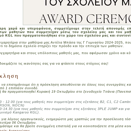
τερη χαρά και υπερηφάνεια, συμμετέχουμε στην τελετή απονομής ε
ντων μαθητών που συμμετείχαν μέσω του σχολείου μας και του μα
μό KGL που πραγματοποιήθηκε στο χώρο του σχολείου μας και συντονίστ
χαρητήρια στην μαθήτρια μας Αντέλα Μπάσα της Γ Γυμνασίου 2024-2025, που
ότι το δημόσιο σχολείο στηρίζει την πρόοδο και την επιτυχία των μαθητών.
υγχαρητήρια και στους υπόλοιπους μαθητές μας, που αφιέρωσαν χρόνο και κό
δοκιμάζετε τις ικανότητες σας για να φτάσετε στους στόχους σας!
κληση
 να επισημάνουμε ότι η πρόσκληση απευθύνεται σε όλους τους συνεργάτες κα
πό 1 επιπλέον συνοδό.
 θα πραγματοποιηθεί Κυριακή 19 Οκτωβρίου στο ξενοδοχείο Τιτάνια (Πανεπισ
0 - 12.00 (για τους μαθητές που συμμετείχαν στις εξετάσεις B2, C1, C2 Cam
RSON, NOCN)
0-14.30 (για τους μαθητές που συμμετείχαν στις εξετάσεις 3PLE JUMP και για
γωνισμό Kangaroo KGL).
για λόγους οργανωτικούς, ενημερώστε μας γραπτώς για την προσέλευση τόσο
Δευτέρα 06 Οκτωβρίου.
οιμάσαμε και θα βρείτε συνημμένη επιστολή για να κοινοποιήσετε στα μέσα κο
ορία:
Ανακοινώσεις