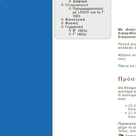
Διάφορα
Πληροφορική
Προγραμματισμός
με LOGO για τη Γ'
τάξη
Φιλολογικά
Φυσική
Γερμανικά
Με ιδιαί
Β΄ τάξης
διακριθέ
Γ' τάξης
διαγωνισ
Πολλά συγ
απέδειξε 
Αξίζουν σ
τους.
Πάντα να 
Πρόσ
Θα θέλαμε
αυστηρά α
Η απονομή
ώρα:
10.0
PEA
12.3
δια
Παρακαλώ 
μέχρι τη 
Τέλος, ετ
Κατηγ