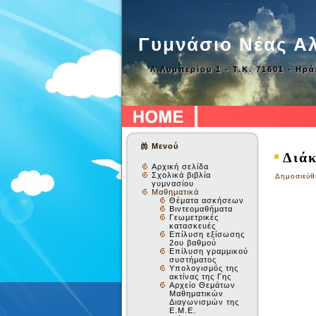
Γυμνάσιο Νέας Α
Λ.Λυμπερίου 1 - Τ.Κ. 71601 - Ηρ
Μενού
Διάκ
Αρχική σελίδα
Σχολικά βιβλία
Δημοσιεύθ
γυμνασίου
Μαθηματικά
Θέματα ασκήσεων
Βιντεομαθήματα
Γεωμετρικές
κατασκευές
Επίλυση εξίσωσης
2ου βαθμού
Επίλυση γραμμικού
συστήματος
Υπολογισμός της
ακτίνας της Γης
Αρχείο Θεμάτων
Μαθηματικών
Διαγωνισμών της
Ε.Μ.Ε.