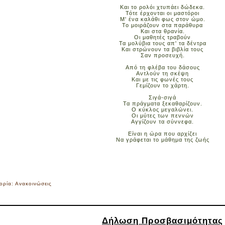
Και το ρολόι χτυπάει δώδεκα.
Τότε έρχονται οι μαστόροι
Μ' ένα καλάθι φως στον ώμο.
Το μοιράζουν στα παράθυρα
Και στα θρανία.
Οι μαθητές τραβούν
Τα μολύβια τους απ' τα δέντρα
Και στρώνουν τα βιβλία τους
Σαν προσευχή.
Από τη φλέβα του δάσους
Αντλούν τη σκέψη
Και με τις φωνές τους
Γεμίζουν το χάρτη.
Σιγά-σιγά
Τα πράγματα ξεκαθαρίζουν.
Ο κύκλος μεγαλώνει.
Οι μύτες των πεννών
Αγγίζουν τα σύννεφα.
Είναι η ώρα που αρχίζει
Να γράφεται το μάθημα της ζωής
ορία:
Ανακοινώσεις
Δήλωση Προσβασιμότητας