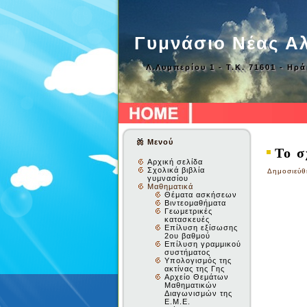
Γυμνάσιο Νέας Α
Λ.Λυμπερίου 1 - Τ.Κ. 71601 - Ηρ
Μενού
Το σ
Αρχική σελίδα
Σχολικά βιβλία
Δημοσιεύθ
γυμνασίου
Μαθηματικά
Θέματα ασκήσεων
Βιντεομαθήματα
Γεωμετρικές
κατασκευές
Επίλυση εξίσωσης
2ου βαθμού
Επίλυση γραμμικού
συστήματος
Υπολογισμός της
ακτίνας της Γης
Αρχείο Θεμάτων
Μαθηματικών
Διαγωνισμών της
Ε.Μ.Ε.