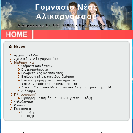
Γυμνάσιο Νέας
Αλικαρνασσού
Λ.Λυμπερίου 1 - Τ.Κ. 71601 - Ηράκλειο Κρήτης
Μενού
Αρχική σελίδα
Σχολικά βιβλία γυμνασίου
Μαθηματικά
Θέματα ασκήσεων
Βιντεομαθήματα
Γεωμετρικές κατασκευές
Επίλυση εξίσωσης 2ου βαθμού
Επίλυση γραμμικού συστήματος
Υπολογισμός της ακτίνας της Γης
Αρχείο Θεμάτων Μαθηματικών Διαγωνισμών της Ε.Μ.Ε.
Διάφορα
Πληροφορική
Προγραμματισμός με LOGO για τη Γ' τάξη
Φιλολογικά
Φυσική
Γερμανικά
Β΄ τάξης
Γ' τάξης