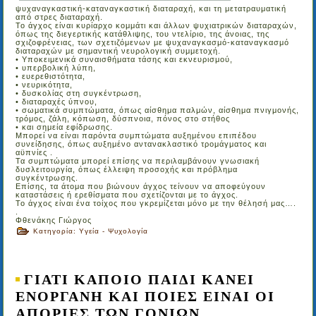
ψυχαναγκαστική-καταναγκαστική διαταραχή, και τη μετατραυματική
από στρες διαταραχή.
Το άγχος είναι κυρίαρχο κομμάτι και άλλων ψυχιατρικών διαταραχών,
όπως της διεγερτικής κατάθλιψης, του ντελίριο, της άνοιας, της
σχιζοφρένειας, των σχετιζόμενων με ψυχαναγκασμό-καταναγκασμό
διαταραχών με σημαντική νευρολογική συμμετοχή.
• Υποκειμενικά συναισθήματα τάσης και εκνευρισμού,
• υπερβολική λύπη,
• ευερεθιστότητα,
• νευρικότητα,
• δυσκολίας στη συγκέντρωση,
• διαταραχές ύπνου,
• σωματικά συμπτώματα, όπως αίσθημα παλμών, αίσθημα πνιγμονής,
τρόμος, ζάλη, κόπωση, δύσπνοια, πόνος στο στήθος
• και σημεία εφίδρωσης.
Μπορεί να είναι παρόντα συμπτώματα αυξημένου επιπέδου
συνείδησης, όπως αυξημένο αντανακλαστικό τρομάγματος και
αϋπνίες .
Τα συμπτώματα μπορεί επίσης να περιλαμβάνουν γνωσιακή
δυσλειτουργία, όπως έλλειψη προσοχής και πρόβλημα
συγκέντρωσης.
Επίσης, τα άτομα που βιώνουν άγχος τείνουν να αποφεύγουν
καταστάσεις ή ερεθίσματα που σχετίζονται με το άγχος.
Το άγχος είναι ένα τοίχος που γκρεμίζεται μόνο με την θέλησή μας….
.
Φθενάκης Γιώργος
Κατηγορία:
Υγεία - Ψυχολογία
ΓΙΑΤΙ ΚΑΠΟΙΟ ΠΑΙΔΙ ΚΑΝΕΙ
ΕΝΟΡΓΑΝΗ ΚΑΙ ΠΟΙΕΣ ΕΙΝΑΙ ΟΙ
ΑΠΟΡΙΕΣ ΤΩΝ ΓΟΝΙΩΝ