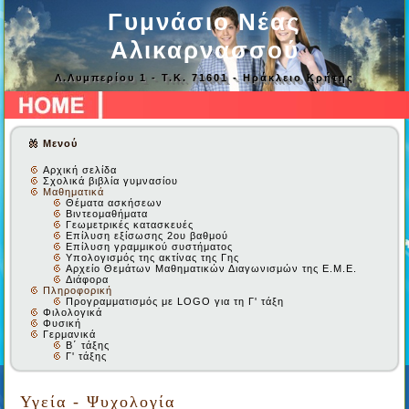
Γυμνάσιο Νέας
Αλικαρνασσού
Λ.Λυμπερίου 1 - Τ.Κ. 71601 - Ηράκλειο Κρήτης
Μενού
Αρχική σελίδα
Σχολικά βιβλία γυμνασίου
Μαθηματικά
Θέματα ασκήσεων
Βιντεομαθήματα
Γεωμετρικές κατασκευές
Επίλυση εξίσωσης 2ου βαθμού
Επίλυση γραμμικού συστήματος
Υπολογισμός της ακτίνας της Γης
Αρχείο Θεμάτων Μαθηματικών Διαγωνισμών της Ε.Μ.Ε.
Διάφορα
Πληροφορική
Προγραμματισμός με LOGO για τη Γ' τάξη
Φιλολογικά
Φυσική
Γερμανικά
Β΄ τάξης
Γ' τάξης
Υγεία - Ψυχολογία