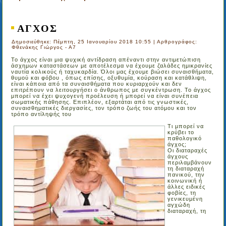
ΑΓΧΟΣ
Δημοσιεύθηκε: Πέμπτη, 25 Ιανουαρίου 2018 10:55
|
Αρθρογράφος:
Φθενάκης Γιώργος - Α7
Το άγχος είναι μια ψυχική αντίδραση απέναντι στην αντιμετώπιση
άσχημων καταστάσεων με αποτέλεσμα να έχουμε ζαλάδες ημικρανίες
ναυτία κολικούς ή ταχυκαρδία. Όλοι μας έχουμε βιώσει συναισθήματα,
θυμού και φόβου , όπως επίσης, οξυθυμία, κούραση και κατάθλιψη,
είναι κάποια από τα συναισθήματα που κυριαρχούν και δεν
επιτρέπουν να λειτουργήσει ο άνθρωπος με συγκέντρωση. Το άγχος
μπορεί να έχει ψυχογενή προέλευση ή μπορεί να είναι συνέπεια
σωματικής πάθησης. Επιπλέον, εξαρτάται από τις γνωστικές,
συναισθηματικές διεργασίες, τον τρόπο ζωής του ατόμου και τον
τρόπο αντίληψής του
Τι μπορεί να
κρύβει το
παθολογικό
άγχος;
Οι διαταραχές
άγχους
περιλαμβάνουν
τη διαταραχή
πανικού, την
κοινωνική ή
άλλες ειδικές
φοβίες, τη
γενικευμένη
αγχώδη
διαταραχή, τη