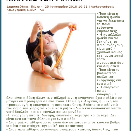
Δημοσιεύθηκε: Πέμπτη, 25 Ιανουαρίου 2018 10:51
|
Αρθρογράφος:
Καλογεράκη Ελένη - Α4
-Ποια είναι η
ιδανική ηλικία
για να ξεκινήσει
το παιδί
ενόργανη
γυμναστική;
• Η κατάλληλη
ηλικία για να
ξεκινήσει το
παιδί ενόργανη
είναι από 4
χρονών καθώς
έχει αναπτυχτεί
τόσο
πνευματικά όσο
και σωματικά.
-Ποια είναι τα
βασικότερα
οφέλη της
ενόργανης για
ένα παιδί;
• Η ενόργανη
όπως
γνωρίζουμε
όλοι είναι η βάση όλων των αθλημάτων, η ενόργανη έχει πολλά που
μπορεί να προσφέρει σε ένα παιδί. Όπως η ευλυγισία, η μυϊκή του
προσαρμογή, η ευκινησία, η αυτοπεποίθηση. Επίσης το παιδί νικά
τον φόβο του χωρίς να κάνει κάτι ριψοκίνδυνο και κοινωνικοποιείται,
γιατί δουλεύει και ως σύνολο και ως μονάδα.
-Η ενόργανη απαιτεί δύναμη, ευλυγισία, ταχύτητα και αντοχή. Δεν
είναι ένα επίπονο άθλημα για ένα παιδάκι;
• Στον μαζικό αθλητισμό το παιδί δεν καταπονείται σε κανένα βαθμό
ίσα ίσα που φτιάχνει την μυϊκή του κατάσταση.
• Στον πρωταθλητισμό σίγουρα υπάρχουν κάποιες δυσκολίες, που