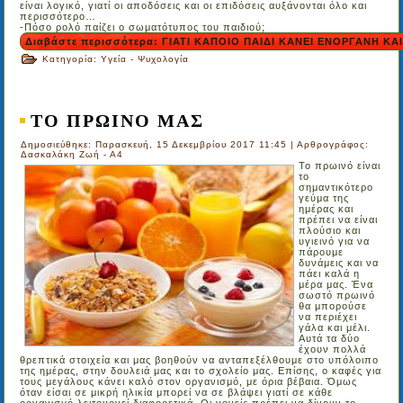
είναι λογικό, γιατί οι αποδόσεις και οι επιδόσεις αυξάνονται όλο και
περισσότερο…
-Πόσο ρολό παίζει ο σωματότυπος του παιδιού;
Διαβάστε περισσότερα: ΓΙΑΤΙ ΚΑΠΟΙΟ ΠΑΙΔΙ ΚΑΝΕΙ ΕΝΟΡΓΑΝΗ ΚΑΙ.
Κατηγορία:
Υγεία - Ψυχολογία
ΤΟ ΠΡΩΙΝΟ ΜΑΣ
Δημοσιεύθηκε: Παρασκευή, 15 Δεκεμβρίου 2017 11:45
|
Αρθρογράφος:
Δασκαλάκη Ζωή - Α4
Το πρωινό είναι
το
σημαντικότερο
γεύμα της
ημέρας και
πρέπει να είναι
πλούσιο και
υγιεινό για να
πάρουμε
δυνάμεις και να
πάει καλά η
μέρα μας. Ένα
σωστό πρωινό
θα μπορούσε
να περιέχει
γάλα και μέλι.
Αυτά τα δύο
έχουν πολλά
θρεπτικά στοιχεία και μας βοηθούν να ανταπεξέλθουμε στο υπόλοιπο
της ημέρας, στην δουλειά μας και το σχολείο μας. Επίσης, ο καφές για
τους μεγάλους κάνει καλό στον οργανισμό, με όρια βέβαια. Όμως
όταν είσαι σε μικρή ηλικία μπορεί να σε βλάψει γιατί σε κάθε