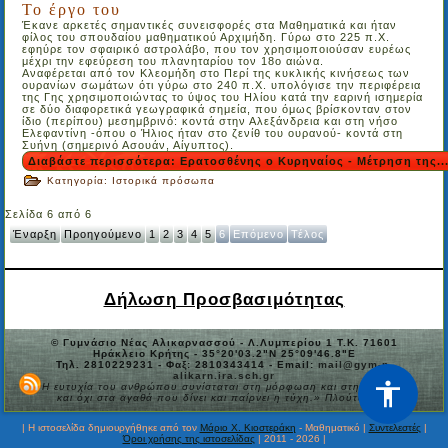
Το έργο του
Έκανε αρκετές σημαντικές συνεισφορές στα Μαθηματικά και ήταν
φίλος του σπουδαίου μαθηματικού Αρχιμήδη. Γύρω στο 225 π.Χ.
εφηύρε τον σφαιρικό αστρολάβο, που τον χρησιμοποιούσαν ευρέως
μέχρι την εφεύρεση του πλανηταρίου τον 18ο αιώνα.
Αναφέρεται από τον Κλεομήδη στο Περί της κυκλικής κινήσεως των
ουρανίων σωμάτων ότι γύρω στο 240 π.Χ. υπολόγισε την περιφέρεια
της Γης χρησιμοποιώντας το ύψος του Ηλίου κατά την εαρινή ισημερία
σε δύο διαφορετικά γεωγραφικά σημεία, που όμως βρίσκονταν στον
ίδιο (περίπου) μεσημβρινό: κοντά στην Αλεξάνδρεια και στη νήσο
Ελεφαντίνη -όπου ο Ήλιος ήταν στο ζενίθ του ουρανού- κοντά στη
Συήνη (σημερινό Ασουάν, Αίγυπτος).
Διαβάστε περισσότερα: Ερατοσθένης ο Κυρηναίος - Μέτρηση της..
Κατηγορία:
Ιστορικά πρόσωπα
Σελίδα 6 από 6
Έναρξη
Προηγούμενο
1
2
3
4
5
6
Επόμενο
Τέλος
Δήλωση Προσβασιμότητας
© Γυμνάσιο Νέας Αλικαρνασσού - Λ.Λυμπερίου 1 Τ.Κ. 71601
Ηράκλειο Κρήτης - 35°20'03.2"N 25°09'46.8"E
Τηλ. 2810229231 - Φαξ: 2810343414 - Email:
mail@gym-n-
alikarn.ira.sch.gr
«Η ευτυχία του ανθρώπου συνίσταται στη μόρφωση και στην παιδεία,
και όχι στα αγαθά που δίνει και παίρνει η τύχη.» Πλούταρχος
| Η ιστοσελίδα δημιουργήθηκε από τον
Μάριο Χ. Κιοστεράκη
- Μαθηματικό |
Συντελεστές
|
Όροι χρήσης της ιστοσελίδας
| 2011 - 2026 |