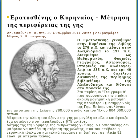
Ερατοσθένης ο Κυρηναίος - Μέτρηση
της περιφέρειας της γης
Δημοσιεύθηκε: Πέμπτη, 20 Οκτωβρίου 2011 20:55
|
Αρθρογράφος:
Μάριος Χ. Κιοστεράκης
Ο Ερατοσθένης γεννήθηκε
στην Κυρήνεια της Λιβύης
το 276 π.Χ. και πέθανε στην
Αλεξάνδρεια το 197 π.Χ.
Διακρίθηκε ως
Μαθηματικός, Φυσικός,
Γεωγράφος, Αστρονόμος,
Ιστορικός και Φιλόλογος.
Από το 235 π.Χ. και επί 40
χρόνια, διετέλεσε
διευθυντής της περίφημης
βιβλιοθήκης της
Αλεξάνδρειας και δίδασκε
στο Μουσείο της.
Στο περίφημο "Γεωγραφικά"
που παρουσίασε την πρώτη
ακριβή μαθηματική μέτρηση
της περιμέτρου (μεσημβρινού)
της Γης. Επίσης υπολόγισε
την απόσταση της Σελήνης 780.000 στάδια και του Ήλιου 804.000.000
στάδια.
Μέτρησε την κλίση του άξονα της γης με μεγάλη ακρίβεια και έφτιαξε
ένα κατάλογο που περιελάμβανε 675 αστέρες.
Λάτρης της ταξινόμησης της ανθρώπινης γνώσης, ο Ερατοσθένης δεν
μπόρεσε να αντέξει τη στέρηση της μελέτης, που του επέβαλε η
γεροντική τύφλωση και τελικά τερμάτισε τη ζωή του, σε ηλικία 82
ετών, με απεργία πείνας.