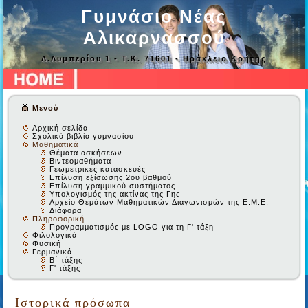
Γυμνάσιο Νέας
Αλικαρνασσού
Λ.Λυμπερίου 1 - Τ.Κ. 71601 - Ηράκλειο Κρήτης
Μενού
Αρχική σελίδα
Σχολικά βιβλία γυμνασίου
Μαθηματικά
Θέματα ασκήσεων
Βιντεομαθήματα
Γεωμετρικές κατασκευές
Επίλυση εξίσωσης 2ου βαθμού
Επίλυση γραμμικού συστήματος
Υπολογισμός της ακτίνας της Γης
Αρχείο Θεμάτων Μαθηματικών Διαγωνισμών της Ε.Μ.Ε.
Διάφορα
Πληροφορική
Προγραμματισμός με LOGO για τη Γ' τάξη
Φιλολογικά
Φυσική
Γερμανικά
Β΄ τάξης
Γ' τάξης
Ιστορικά πρόσωπα