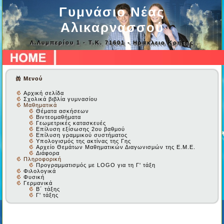
Γυμνάσιο Νέας
Αλικαρνασσού
Λ.Λυμπερίου 1 - Τ.Κ. 71601 - Ηράκλειο Κρήτης
Μενού
Αρχική σελίδα
Σχολικά βιβλία γυμνασίου
Μαθηματικά
Θέματα ασκήσεων
Βιντεομαθήματα
Γεωμετρικές κατασκευές
Επίλυση εξίσωσης 2ου βαθμού
Επίλυση γραμμικού συστήματος
Υπολογισμός της ακτίνας της Γης
Αρχείο Θεμάτων Μαθηματικών Διαγωνισμών της Ε.Μ.Ε.
Διάφορα
Πληροφορική
Προγραμματισμός με LOGO για τη Γ' τάξη
Φιλολογικά
Φυσική
Γερμανικά
Β΄ τάξης
Γ' τάξης