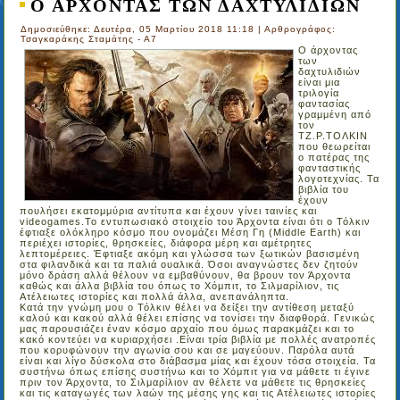
Ο ΑΡΧΟΝΤΑΣ ΤΩΝ ΔΑΧΤΥΛΙΔΙΩΝ
Δημοσιεύθηκε: Δευτέρα, 05 Μαρτίου 2018 11:18
|
Αρθρογράφος:
Τσαγκαράκης Σταμάτης - Α7
Ο άρχοντας
των
δαχτυλιδιών
είναι μια
τριλογία
φαντασίας
γραμμένη από
τον
ΤΖ.Ρ.ΤΟΛΚΙΝ
που θεωρείται
ο πατέρας της
φανταστικής
λογοτεχνίας. Τα
βιβλία του
έχουν
πουλήσει εκατομμύρια αντίτυπα και έχουν γίνει ταινίες και
videogames.Το εντυπωσιακό στοιχείο του Άρχοντα είναι ότι ο Τόλκιν
έφτιαξε ολόκληρο κόσμο που ονομάζει Μέση Γη (Μiddle Εarth) και
περιέχει ιστορίες, θρησκείες, διάφορα μέρη και αμέτρητες
λεπτομέρειες. Έφτιαξε ακόμη και γλώσσα των ξωτικών βασισμένη
στα φιλανδικά και τα παλιά ουαλικά. Όσοι αναγνώστες δεν ζητούν
μόνο δράση αλλά θέλουν να εμβαθύνουν, θα βρουν τον Άρχοντα
καθώς και άλλα βιβλία του όπως το Χόμπιτ, το Σιλμαρίλιον, τις
Ατέλειωτες ιστορίες και πολλά άλλα, ανεπανάληπτα.
Κατά την γνώμη μου ο Τόλκιν θέλει να δείξει την αντίθεση μεταξύ
καλού και κακού αλλά θέλει επίσης να τονίσει την διαφθορά. Γενικώς
μας παρουσιάζει έναν κόσμο αρχαίο που όμως παρακμάζει και το
κακό κοντεύει να κυριαρχήσει .Είναι τρία βιβλία με πολλές ανατροπές
που κορυφώνουν την αγωνία σου και σε μαγεύουν. Παρόλα αυτά
είναι και λίγο δύσκολα στο διάβασμα μίας και έχουν τόσα στοιχεία. Τα
συστήνω όπως επίσης συστήνω και το Χόμπιτ για να μάθετε τι έγινε
πριν τον Άρχοντα, το Σιλμαρίλιον αν θέλετε να μάθετε τις θρησκείες
και τις καταγωγές των λαών της μέσης γης και τις Ατέλειωτες ιστορίες