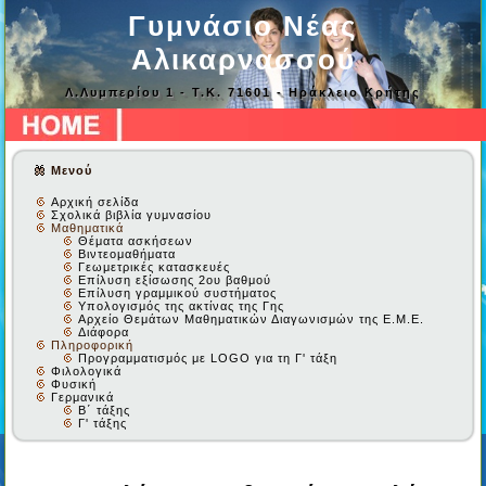
Γυμνάσιο Νέας
Αλικαρνασσού
Λ.Λυμπερίου 1 - Τ.Κ. 71601 - Ηράκλειο Κρήτης
Μενού
Αρχική σελίδα
Σχολικά βιβλία γυμνασίου
Μαθηματικά
Θέματα ασκήσεων
Βιντεομαθήματα
Γεωμετρικές κατασκευές
Επίλυση εξίσωσης 2ου βαθμού
Επίλυση γραμμικού συστήματος
Υπολογισμός της ακτίνας της Γης
Αρχείο Θεμάτων Μαθηματικών Διαγωνισμών της Ε.Μ.Ε.
Διάφορα
Πληροφορική
Προγραμματισμός με LOGO για τη Γ' τάξη
Φιλολογικά
Φυσική
Γερμανικά
Β΄ τάξης
Γ' τάξης