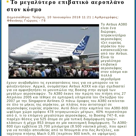
Το μεγαλύτερο επιβατικό αεροπλάνο
στον κόσμο
Δημοσιεύθηκε: Τετάρτη, 10 Ιανουαρίου 2018 11:21
|
Αρθρογράφος:
Φθενάκης Γιώργος - Γ6
Το Airbus A380
είναι ένα
διώροφο,
τετρακινητήριο
αεροσκάφος
τζετ ευρείας
ατράκτου που
κατασκευάζεται
από την Airbus.
Είναι το
μεγαλύτερο
επιβατικό
αεροσκάφος
στον κόσμο και
πολλά
αεροδρόμια
έχουν αναβαθμίσει τις εγκαταστάσεις τους για να μπορούν να το
φιλοξενήσουν. Αρχικά, ονομάστηκε Airbus Α3ΧΧ και είχε σχεδιαστεί
για να αμφισβητήσει το μονοπώλιο της Boeing στην αγορά των
μεγάλων αεροσκαφών. Το A380 έκανε την πρώτη του πτήση στις 27
Απριλίου 2005 και τέθηκε σε εμπορική υπηρεσία τον Οκτώβριο του
2007 με την Singapore Airlines.Ο πάνω όροφος του A380 εκτείνεται
σε όλο το μήκος της ατράκτου, με πλάτος που αντιστοιχεί σε
αεροσκάφος ευρείας ατράκτου. Αυτό δίνει στην καμπίνα του A380-800
ωφέλιμο χώρο ορόφου 478 τετραγωνικών μέτρων, 40% περισσότερο
από ό, τι το επόμενο μεγαλύτερο αεροσκάφος, το Boeing 747-8, και
παρέχει θέσεις για 525 άτομα σε μία τυπική διαμόρφωση τριών-
κλάσεων ή μέχρι 853 άτομα σε μία οικονομική διαμόρφωση. Το A380-
800 έχει εμβέλεια 15.700 χιλιόμετρα (8.500 ναυτικά μίλια), που αρκεί
για να πετάξει απευθείας από το Ντουμπάι στο Λος Άντζελες, και
ταχύτητα πτήσης Mach 0,85 (περίπου 900 km/h, σε υψόμετρο).