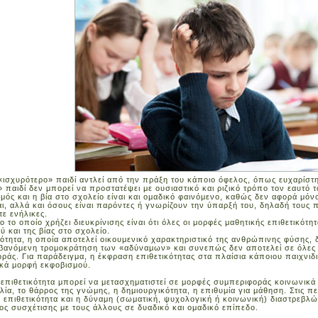
«ισχυρότερο» παιδί αντλεί από την πράξη του κάποιο όφελος, όπως ευχαρίστ
 παιδί δεν μπορεί να προστατέψει με ουσιαστικό και ριζικό τρόπο τον εαυτό τ
μός και η βία στο σχολείο είναι και ομαδικό φαινόμενο, καθώς δεν αφορά μόν
αι, αλλά και όσους είναι παρόντες ή γνωρίζουν την ύπαρξή του, δηλαδή τους πα
τε ενήλικες.
ο το οποίο χρήζει διευκρίνισης είναι ότι όλες οι μορφές μαθητικής επιθετικότ
ύ και της βίας στο σχολείο.
κότητα, η οποία αποτελεί οικουμενικό χαρακτηριστικό της ανθρώπινης φύσης, 
ανόμενη τρομοκράτηση των «αδύναμων» και συνεπώς δεν αποτελεί σε όλες τ
ράς. Για παράδειγμα, η έκφραση επιθετικότητας στα πλαίσια κάποιου παιχνιδιο
κά μορφή εκφοβισμού.
 επιθετικότητα μπορεί να μετασχηματιστεί σε μορφές συμπεριφοράς κοινωνικά 
ία, το θάρρος της γνώμης, η δημιουργικότητα, η επιθυμία για μάθηση. Στις πε
η επιθετικότητα και η δύναμη (σωματική, ψυχολογική ή κοινωνική) διαστρεβλών
ος συσχέτισης με τους άλλους σε δυαδικό και ομαδικό επίπεδο.