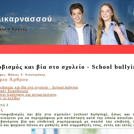
λικαρνασσού
άκλειο Κρήτης
βισμός και βία στο σχολείο - School bully
ος: Μάριος Χ. Κιοστεράκης
ριο Άρθρου
οβισμός και βία στο σχολείο - School bullying
φές Εκφοβισμού
ποι πρόληψης και αντιμετώπισης
ς οι σελίδες
από 3
ός
εκφοβισμός και βία στο σχολείο» (school bullying), όπως και ο
οιούνται για να περιγράψουν μια κατάσταση κατά την οποία ασκείται
βανόμενη βία και επιθετική συμπεριφορά με σκοπό την επιβολή,
ύ και ψυχικού πόνου σε μαθητές από συμμαθητές τους, εντός και εκτός 