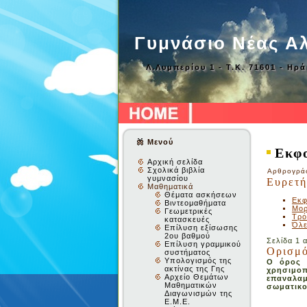
Γυμνάσιο Νέας Α
Λ.Λυμπερίου 1 - Τ.Κ. 71601 - Ηρ
Μενού
Εκφο
Αρχική σελίδα
Σχολικά βιβλία
Αρθρογράφ
γυμνασίου
Ευρετή
Μαθηματικά
Θέματα ασκήσεων
Εκφ
Βιντεομαθήματα
Μορ
Γεωμετρικές
Τρό
κατασκευές
Όλε
Επίλυση εξίσωσης
2ου βαθμού
Σελίδα 1 
Επίλυση γραμμικού
Ορισμ
συστήματος
Υπολογισμός της
Ο όρος «
ακτίνας της Γης
χρησιμοπ
Αρχείο Θεμάτων
επαναλαμ
Μαθηματικών
σωματικο
Διαγωνισμών της
Ε.Μ.Ε.