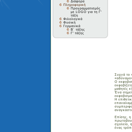
Διάφορα
Πληροφορική
Προγραμματισμός
με LOGO για τη Γ'
τάξη
Φιλολογικά
Φυσική
Γερμανικά
Β΄ τάξης
Γ' τάξης
Συχνά το 
«αδύναμο»
Ο εκφοβισ
εκφοβίζετ
μαθητές εί
Ένα σημεί
εκφοβισμο
Η επιθετι
επαναλαμβ
συμπεριφο
αναγκαστι
Επίσης, η
πρωτοβουλ
σχολείο, 
ένας τρόπ